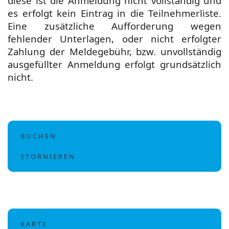
diese ist die Anmeldung nicht vollständig und
es erfolgt kein Eintrag in die Teilnehmerliste.
Eine zusätzliche Aufforderung wegen
fehlender Unterlagen, oder nicht erfolgter
Zahlung der Meldegebühr, bzw. unvollständig
ausgefüllter Anmeldung erfolgt grundsätzlich
nicht.
B U C H E N
S T O R N I E R E N
Für diese Veranstaltung können keine Buchungen mehr
Stornierungen sind zu diesem Datum noch nicht möglich
entgegengenommen werden. Die Buchungsfrist ist vorbei.
oder nicht mehr erlaubt.
K A R T E