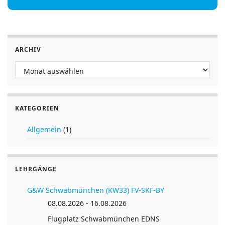
Flugplatz Ellwangen
Flugplatz Ellwangen EDPY
73479 Ellwangen (Jagst) (Deutschland)
ARCHIV
https://www.fliegergruppe-ellwangen.de/
Archiv
48° 57′ 41“ N / 10° 14′ 06“ E
KATEGORIEN
Allgemein
(1)
LEHRGÄNGE
G&W Schwabmünchen (KW33) FV-SKF-BY
08.08.2026 - 16.08.2026
Flugplatz Schwabmünchen EDNS