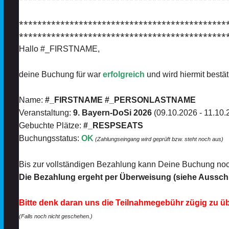
*********************************************
*********************************************
Hallo #_FIRSTNAME,
deine Buchung für war
erfolgreich
und wird hiermit bestäti
Name:
#_FIRSTNAME #_PERSONLASTNAME
Veranstaltung:
9. Bayern-DoSi 2026
(09.10.2026 - 11.10.
Gebuchte Plätze:
#_RESPSEATS
Buchungsstatus:
OK
(Zahlungseingang wird geprüft bzw. steht noch aus)
Bis zur vollständigen Bezahlung kann Deine Buchung noch
Die Bezahlung ergeht per Überweisung (siehe Aussch
Bitte denk daran uns die Teilnahmegebühr zügig zu ü
(Falls noch nicht geschehen.)