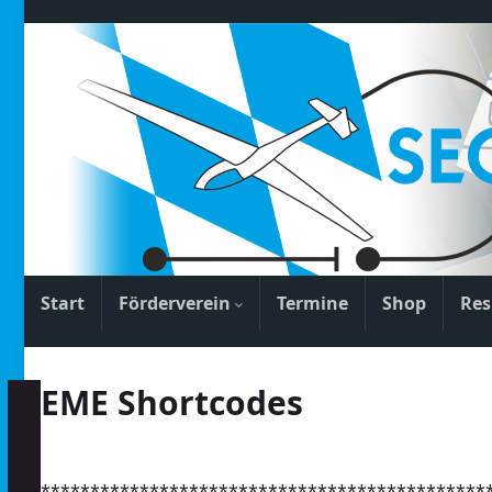
Start
Förderverein
Termine
Shop
Res
EME Shortcodes
*********************************************