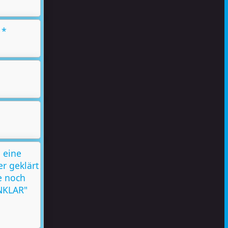
 *
 eine
r geklärt
e noch
UNKLAR"