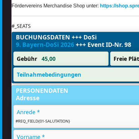
Fördervereins Merchandise Shop unter:
https://shop.spr
#_SEATS
BUCHUNGSDATEN +++ DoSi
9. Bayern-DoSi 2026
+++ Event ID-Nr. 98
Gebühr
45,00
Freie Plä
Teilnahmebedingungen
PERSONENDATEN
Adresse
Anrede *
#REQ_FIELD{01-SALUTATION}
Vorname *