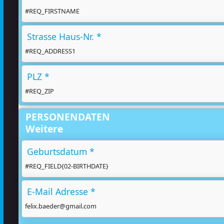
#REQ_FIRSTNAME
Strasse Haus-Nr. *
#REQ_ADDRESS1
PLZ *
#REQ_ZIP
PERSONENDATEN
Weitere
Geburtsdatum *
#REQ_FIELD{02-BIRTHDATE}
E-Mail Adresse *
felix.baeder@gmail.com