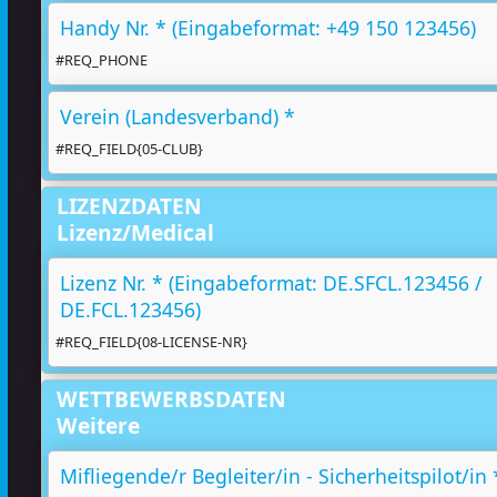
Handy Nr. * (Eingabeformat: +49 150 123456)
#REQ_PHONE
Verein (Landesverband) *
#REQ_FIELD{05-CLUB}
LIZENZDATEN
Lizenz/Medical
Lizenz Nr. * (Eingabeformat: DE.SFCL.123456 /
DE.FCL.123456)
#REQ_FIELD{08-LICENSE-NR}
WETTBEWERBSDATEN
Weitere
Mifliegende/r Begleiter/in - Sicherheitspilot/in 