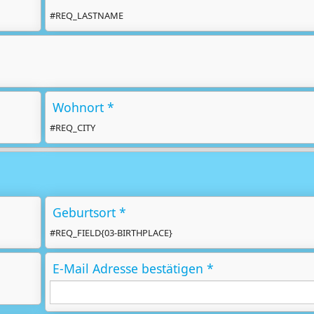
#REQ_LASTNAME
Wohnort *
#REQ_CITY
Geburtsort *
#REQ_FIELD{03-BIRTHPLACE}
E-Mail Adresse bestätigen *