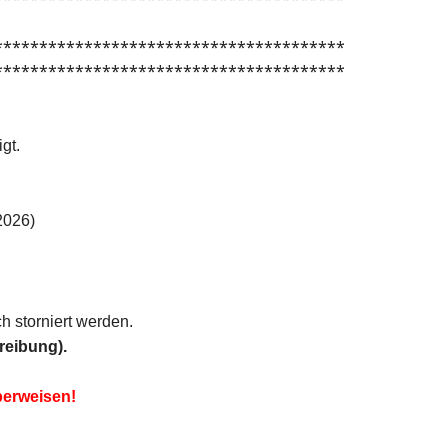
***************************************
***************************************
gt.
2026)
 storniert werden.
reibung).
berweisen!