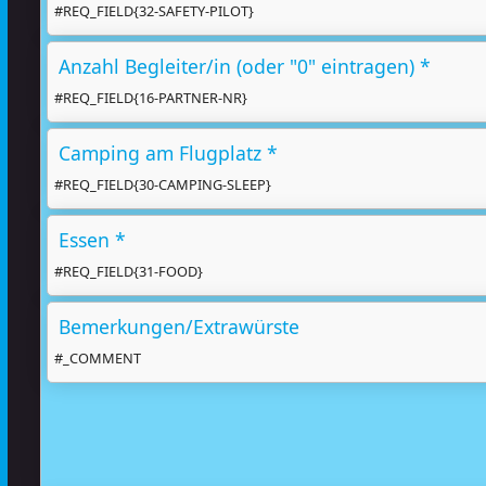
#REQ_FIELD{32-SAFETY-PILOT}
Anzahl Begleiter/in (oder "0" eintragen) *
#REQ_FIELD{16-PARTNER-NR}
Camping am Flugplatz *
#REQ_FIELD{30-CAMPING-SLEEP}
Essen *
#REQ_FIELD{31-FOOD}
Bemerkungen/Extrawürste
#_COMMENT