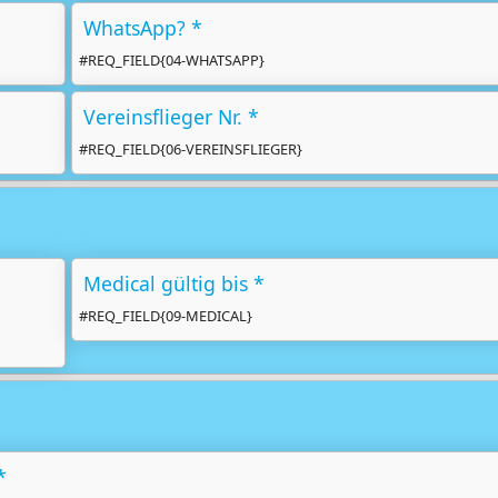
WhatsApp? *
#REQ_FIELD{04-WHATSAPP}
Vereinsflieger Nr. *
#REQ_FIELD{06-VEREINSFLIEGER}
Medical gültig bis *
#REQ_FIELD{09-MEDICAL}
*