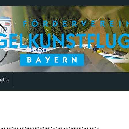
ults
***************************************