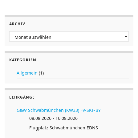
Flugplatz Thannhausen
Flugplatz Thannhausen EDNU
86470 Thannhausen (Deutschland)
ARCHIV
https://www.mlv-thannhausen.de/
Archiv
48° 17′ 24“ N / 10° 26′ 31“ E
KATEGORIEN
Allgemein
(1)
LEHRGÄNGE
G&W Schwabmünchen (KW33) FV-SKF-BY
08.08.2026 - 16.08.2026
Flugplatz Schwabmünchen EDNS