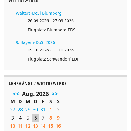
WETTBEWERBE
Walters-DoSi Blumberg
26.09.2026 - 27.09.2026
Flugplatz Blumberg EDSL
9. Bayern-DoSi 2026
09.10.2026 - 11.10.2026
Flugplatz Schwandorf EDPF
LEHRGÄNGE / WETTBEWERBE
<<
Aug. 2026
>>
M
D
M
D
F
S
S
27
28
29
30
31
1
2
3
4
5
6
7
8
9
10
11
12
13
14
15
16