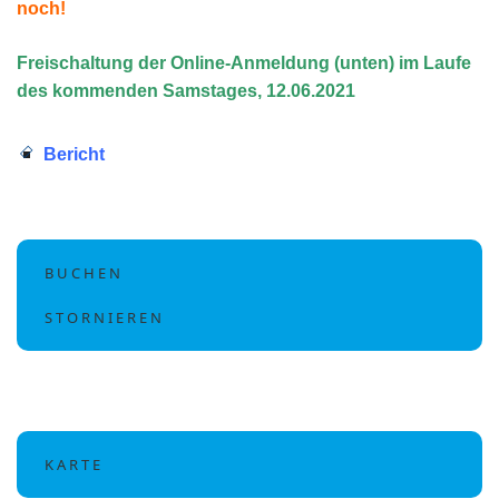
noch!
Freischaltung der Online-Anmeldung (unten) im Laufe
des kommenden Samstages, 12.06.2021
Bericht
B U C H E N
S T O R N I E R E N
K A R T E