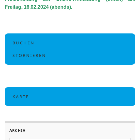
Freitag, 16.02.2024 (abends).
B U C H E N
S T O R N I E R E N
K A R T E
Flugplatz Pegnitz
Flugplatz Pegnitz EDQZ
91257 Pegnitz (Deutschland)
ARCHIV
http://www.edqz.de