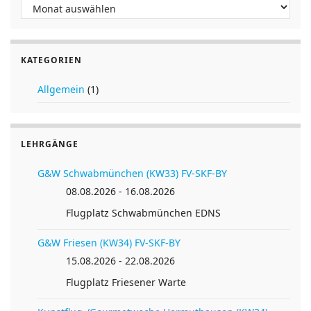
Archiv
49° 45′ 44“ N / 11° 34′ 29“ E
KATEGORIEN
Allgemein
(1)
LEHRGÄNGE
G&W Schwabmünchen (KW33) FV-SKF-BY
08.08.2026 - 16.08.2026
Flugplatz Schwabmünchen EDNS
G&W Friesen (KW34) FV-SKF-BY
15.08.2026 - 22.08.2026
Flugplatz Friesener Warte