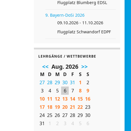
Flugplatz Blumberg EDSL
9. Bayern-DoSi 2026
09.10.2026 - 11.10.2026
Flugplatz Schwandorf EDPF
LEHRGÄNGE / WETTBEWERBE
<<
Aug. 2026
>>
M
D
M
D
F
S
S
27
28
29
30
31
1
2
3
4
5
6
7
8
9
10
11
12
13
14
15
16
17
18
19
20
21
22
23
24
25
26
27
28
29
30
31
1
2
3
4
5
6