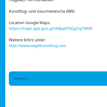
Kunstflug- und Gourmetwoche (BW)
Location Google Maps:
https://maps.app.goo.gl/vkByqFK5EgZnjCNM8
Weitere Info’s unter:
http://www.segelkunstflug.com
K A R T E